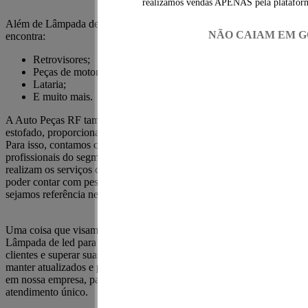
realizamos vendas APENAS pela plata
Além de Lâmpada de led para farol na Zona Leste, aqui você
NÃO CAIAM EM G
encontra:
Retrovisores;
Peças de motores;
Lataria;
E muito mais.
A Auto Peças RF também trabalha com manutenções em lataria e
estofado, proporcionando um atendimento único ao seu veículo.
Para isso, contamos com a melhor e a mais capacitada equipe de
profissionais do segmento. Todos são altamente capacitados e
realizam os serviços com uma qualidade única. É um prazer imenso
poder contar com pessoas tão competentes e que fazem com que
sejamos referência nesse segmento.
Uma coisa que visamos em nossos serviços e produtos, como a
Lâmpada de led para farol na Zona Leste, é surpreender nossos
clientes e superar suas expectativas. Para isso, buscamos sempre nos
manter atualizados e por dentro de novidades que possam agregar
em nossa empresa, para que continuemos a proporcionar um
atendimento único.