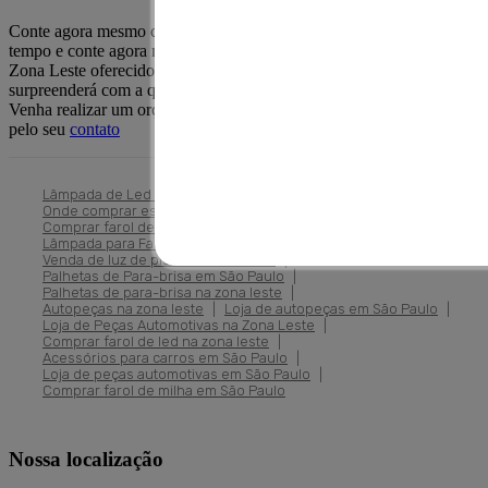
Conte agora mesmo com a Auto Peças RF Então, não perca mais
tempo e conte agora mesmo com a Lâmpada de led para farol na
Zona Leste oferecido pela Auto Peças RF. Certamente você se
surpreenderá com a qualidade de nossos serviços e atendimento.
Venha realizar um orçamento com a gente, esperamos ansiosamente
pelo seu
contato
Lâmpada de Led para Farol na Zona Leste
|
Onde comprar espelho retrovisor em São Paulo
|
Comprar farol de carro na zona leste
|
Lâmpada para Farol de Milha em Sapopemba
|
Venda de luz de pisca na zona leste
|
Palhetas de Para-brisa em São Paulo
|
Palhetas de para-brisa na zona leste
|
Autopeças na zona leste
|
Loja de autopeças em São Paulo
|
Loja de Peças Automotivas na Zona Leste
|
Comprar farol de led na zona leste
|
Acessórios para carros em São Paulo
|
Loja de peças automotivas em São Paulo
|
Comprar farol de milha em São Paulo
Nossa localização