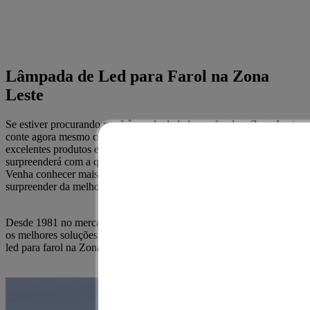
Lâmpada de Led para Farol na Zona
Leste
Se estiver procurando por Lâmpada de led para farol na Zona Leste,
conte agora mesmo com a Auto Peças RF. Contamos com
excelentes produtos e com uma infraestrutura. Certamente você se
surpreenderá com a qualidade de nossos serviços e atendimento.
Venha conhecer mais sobre nossa empresa e veja porque iremos lhe
surpreender da melhor forma.
Desde 1981 no mercado, nós da Auto Peças RF buscamos oferecer
os melhores soluções em peças para automóveis, como Lâmpada de
led para farol na Zona Leste.