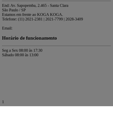
End: Av. Sapopemba, 2.465 - Santa Clara
São Paulo / SP
Estamos em frente ao KOGA KOGA.
Telefone: (11) 2021-2381 | 2021-7799 | 2028-3409
Email:
Horário de funcionamento
Seg a Sex 08:00 às 17:30
Sábado 08:00 às 13:00
1